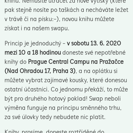
knihu. Nemusíte utrácet za nové výtisky (které
pak stejně nosíte po taškách a necháváte ležet
v trávě či na písku:-), novou knihu můžete
získat i na našem swapu.
Princip je jednoduchý -
v sobotu 13. 6. 2020
mezi 10 a 18 hodinou
doneste své nepotřebné
knihy do
Prague Central Campu na Pražačce
(Nad Ohradou 17, Praha 3)
, a na oplátku si
můžete vybrat zajímavé kousky, které donesou
ostatní účastníci. Co jednomu překáží, to může
být pro druhého hotový poklad! Swap neboli
výměna funguje na principu směnného trhu,
za své úlovky tedy nebudete nic platit.
Knihy, prosíme, doneste roztříděné do