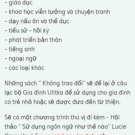
- giáo dục
- khoa học viễn tưởng và chuyện tranh
- dạy nấu ăn và thể dục
- tiểu sử - hồi ký
- phát triển bản thân
- tiếng anh
- ngoại ngữ
- các loại khác
Những sách '' Không trao đổi'' sẽ để lại ở câu
lạc bộ Gia đình Ulitka để sử dụng cho gia đinh
có trẻ nhỏ hoặc sẽ được đưa đến từ thiện.
Sẽ có một chương trình thú vị đi kèm - Hội
thảo '' Sử dụng ngôn ngữ như thế nào'' Lucie