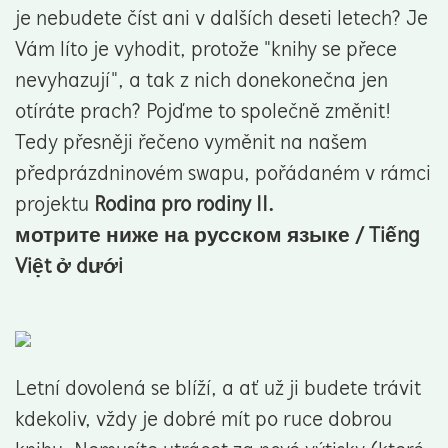
je nebudete číst ani v dalších deseti letech? Je
Vám líto je vyhodit, protože "knihy se přece
nevyhazují", a tak z nich donekonečna jen
otíráte prach? Pojďme to společně změnit!
Tedy přesněji řečeno vyměnit na našem
předprázdninovém swapu, pořádaném v rámci
projektu
Rodina pro rodiny II.
мотрите ниже на русском языке / Tiếng
Việt ở dưới
Letní dovolená se blíží, a ať už ji budete trávit
kdekoliv, vždy je dobré mít po ruce dobrou