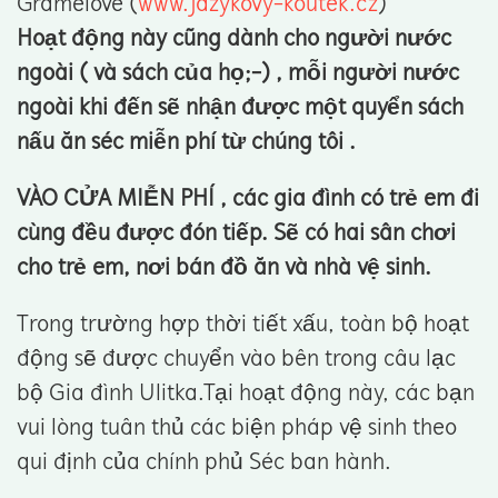
Gramelové (
www.jazykovy-koutek.cz
)
Hoạt động này cũng dành cho người nước
ngoài ( và sách của họ;-) , mỗi người nước
ngoài khi đến sẽ nhận được một quyển sách
nấu ăn séc miễn phí từ chúng tôi .
VÀO CỬA MIỄN PHÍ , các gia đình có trẻ em đi
cùng đều được đón tiếp. Sẽ có hai sân chơi
cho trẻ em, nơi bán đồ ăn và nhà vệ sinh.
Trong trường hợp thời tiết xấu, toàn bộ hoạt
động sẽ được chuyển vào bên trong câu lạc
bộ Gia đình Ulitka.Tại hoạt động này, các bạn
vui lòng tuân thủ các biện pháp vệ sinh theo
qui định của chính phủ Séc ban hành.