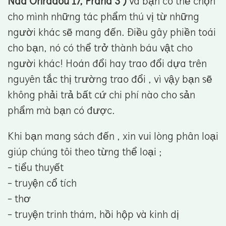
Nad Ohradou 17, Praha 3 )
và bạn có thể chọn
cho mình những tác phẩm thú vị từ những
người khác sẽ mang đến. Điều gây phiền toái
cho bạn, nó có thể trở thành báu vật cho
người khác! Hoán đổi hay trao đổi dựa trên
nguyên tắc thị trường trao đổi , vì vậy bạn sẽ
không phải trả bất cứ chi phí nào cho sản
phẩm mà bạn có được.
Khi bạn mang sách đến , xin vui lòng phân loại
giúp chúng tôi theo từng thể loại ;
- tiểu thuyết
- truyện cổ tích
- thơ
- truyện trinh thám, hồi hộp và kinh dị