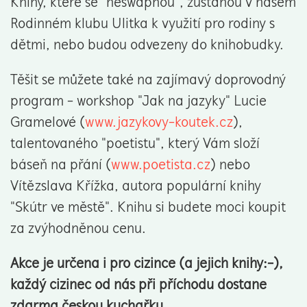
Knihy, které se "neswapnou", zůstanou v našem
Rodinném klubu Ulitka k využití pro rodiny s
dětmi, nebo budou odvezeny do knihobudky.
Těšit se můžete také na zajímavý doprovodný
program - workshop "Jak na jazyky" Lucie
Gramelové (
www.jazykovy-koutek.cz
),
talentovaného "poetistu", který Vám složí
báseň na přání (
www.poetista.cz
) nebo
Vítězslava Křížka, autora populární knihy
"Skútr ve městě". Knihu si budete moci koupit
za zvýhodněnou cenu.
Akce je určena i pro cizince (a jejich knihy:-),
každý cizinec od nás při příchodu dostane
zdarma českou kuchařku.