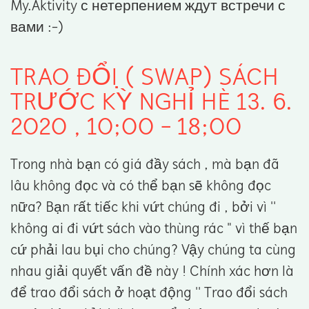
My.Aktivity с нетерпением ждут встречи с
вами :-)
TRAO ĐỔI ̣̣( SWAP) SÁCH
TRƯỚC KỲ NGHỈ HÈ 13. 6.
2020 , 10;00 - 18;00
Trong nhà bạn có giá đầy sách , mà bạn đã
lâu không đọc và có thể bạn sẽ không đọc
nữa? Bạn rất tiếc khi vứt chúng đi , bởi vì ''
không ai đi vứt sách vào thùng rác " vì thế bạn
cứ phải lau bụi cho chúng? Vậy chúng ta cùng
nhau giải quyết vấn đề này ! Chính xác hơn là
để trao đổi sách ở hoạt động '' Trao đổi sách