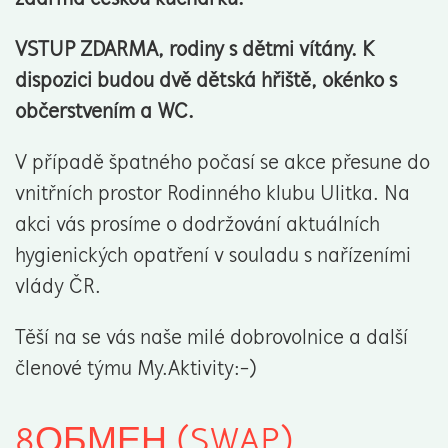
VSTUP ZDARMA, rodiny s dětmi vítány. K
dispozici budou dvě dětská hřiště, okénko s
občerstvením a WC.
V případě špatného počasí se akce přesune do
vnitřních prostor Rodinného klubu Ulitka. Na
akci vás prosíme o dodržování aktuálních
hygienických opatření v souladu s nařízeními
vlády ČR.
Těší na se vás naše milé dobrovolnice a další
členové týmu My.Aktivity:-)
8ОБМЕН (SWAP)