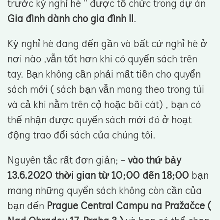
trước kỳ nghỉ hè '' được tổ chức trong dự án
Gia đình dành cho gia đình ll
.
Kỳ nghỉ hè đang đến gần và bất cứ nghỉ hè ở
nơi nào ,vẫn tốt hơn khi có quyển sách trên
tay. Bạn không cần phải mất tiền cho quyển
sách mới ( sách bạn vẫn mang theo trong túi
và cả khi nằm trên cọ̉ hoặc bãi cát) , bạn có
thể nhận được quyển sách mới đó ở hoạt
động trao đổi sách của chúng tôi.
Nguyên tắc rất đơn giản; -
vào thứ bảy
13.6.2020 thời gian từ 10;00 đến 18;00
bạn
mang những quyển sách không còn cần của
bạn đến
Prague Central Campu na Pražačce (