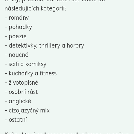
následujících kategorií:
- romány
- pohádky
- poezie
- detektivky, thrillery a horory
- naučné
- scifi a komiksy
- kuchařky a fitness
- životopisné
- osobní růst
- anglické
- cizojazyčný mix
- ostatní