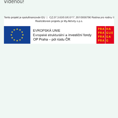
viděnou!