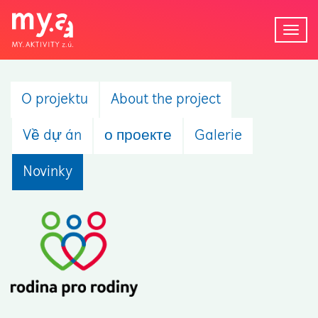
Tog
navi
O projektu
About the project
Về dự án
о проекте
Galerie
Novinky