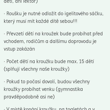
děti, ani lektor)
· Roušku je nutné odložit do igelitového sáčku,
který musí mít každé dítě sebou!!!
· Převzetí dětí na kroužek bude probíhat před
vchodem, rodičům a dalšímu doprovodu je
vstup zakázán
· Počet dětí na kroužku bude max. 15 dětí
(splňují všechny naše kroužky)
· Pokud to počasí dovolí, budou všechny
kroužky probíhat venku (gymnastika
pravděpodobně asi ne)
· V místě konání kroužku, na toaletách a v