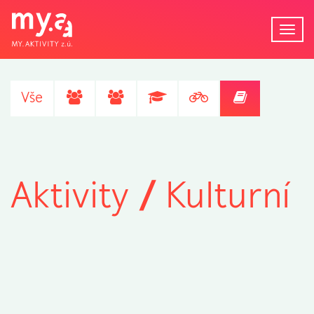
Tog
navi
Vše
Aktivity
/
Kulturní